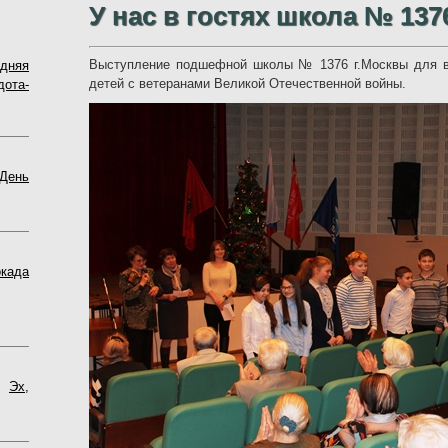
У нас в гостях школа № 137
Выступление подшефной школы № 1376 г.Москвы для в
одняя
детей с ветеранами Великой Отечественной войны.
ота-
День
када
7
Эх,