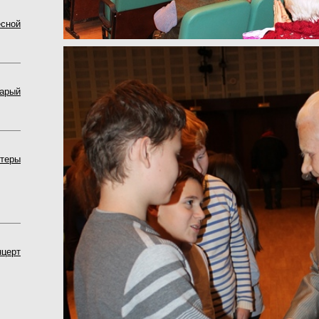
сной
арый
теры
нцерт