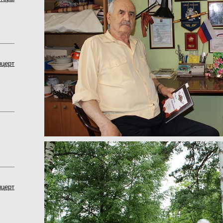
нцерт
нцерт