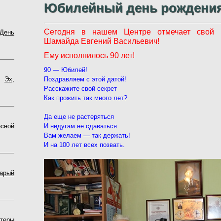
Юбилейный день рождения
Сегодня в нашем Центре отмечает свой 
День
Шамайда Евгений Васильевич!
Ему исполнилось 90 лет!
9
0 — Юбилей!
Поздравляем с этой датой!
7
Эх,
Расскажите свой секрет
Как прожить так много лет?
Да еще не растеряться
И недугам не сдаваться.
сной
Вам желаем — так держать!
И на 100 лет всех позвать.
арый
теры