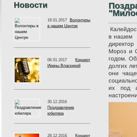
Новости
Поздр
"Мило
18.01.2017
Волонтеры
в нашем Центре
Калейдос
в нашем 
директор
Мороз и 
годом. О
06.01.2017
Концерт
долгих ле
Ирины Власкиной
они чаще
социальн
их под а
настроен
30.12.2016
Поздравление
юбиляра
28.12.2016
Концерт